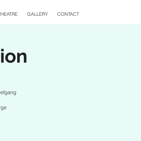
THEATRE
GALLERY
CONTACT
ion
Tiefgang
rge