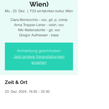
Wien)
Mo., 23. Dez.
  |  
F23 wir.fabriken.kultur, Wien
Clara Montocchio - voc, git, p, comp
Anna Tropper-Lener - violin, voc
Niki Waltersdorfer - git, voc
Gregor Aufmesser - bass
Anmeldung geschlossen
Jetzt andere Veranstaltungen
ansehen
Zeit & Ort
23. Dez. 2024, 19:30 – 22:30
F23 wir.fabriken.kultur, Wien, Gastgebgasse
4, 1230 Wien, Österreich